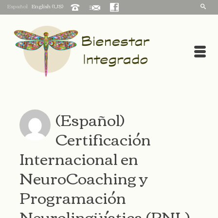
Español
English (US)
(Español)
Certificación
Internacional en
NeuroCoaching y
Programación
Neurolingüística (PNL)